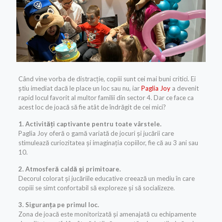
Când vine vorba de distracție, copiii sunt cei mai buni critici. Ei
știu imediat dacă le place un loc sau nu, iar
Paglia Joy
a devenit
rapid locul favorit al multor familii din sector 4. Dar ce face ca
acest loc de joacă să fie atât de îndrăgit de cei mici?
1. Activități captivante pentru toate vârstele.
Paglia Joy oferă o gamă variată de jocuri și jucării care
stimulează curiozitatea și imaginația copiilor, fie că au 3 ani sau
10.
2. Atmosferă caldă și primitoare.
Decorul colorat și jucăriile educative creează un mediu în care
copiii se simt confortabil să exploreze și să socializeze.
3. Siguranța pe primul loc.
Zona de joacă este monitorizată și amenajată cu echipamente