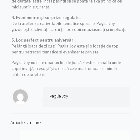
de calitate, astfel încât părinții să se poată relaxa știind că cei
mici sunt în siguranță.
4. Evenimente și surprize regulate.
De la ateliere creative la zile tematice speciale, Paglia Joy
găzduiește activități care îi țin pe copii entuziasmați și implicați.
5. Loc perfect pentru aniversări.
Pe lângă joaca de zi cu zi, Paglia Joy este și o locație de top
pentru petreceri tematice și evenimente private.
Paglia Joy nu este doar un loc de joacă – este un spațiu unde
copiii învață, cresc și își creează cele mai frumoase amintiri
alături de prieteni.
Paglia Joy
Articole similare