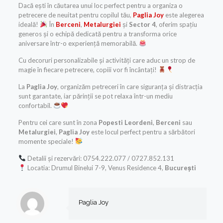
Dacă ești în căutarea unui loc perfect pentru a organiza o
petrecere de neuitat pentru copilul tău,
Paglia Joy
este alegerea
ideală!
În
Berceni
,
Metalurgiei
și
Sector 4
, oferim spațiu
generos și o echipă dedicată pentru a transforma orice
aniversare într-o experiență memorabilă.
Cu decoruri personalizabile și activități care aduc un strop de
magie în fiecare petrecere, copiii vor fi încântați!
La
Paglia Joy
, organizăm petreceri în care siguranța și distracția
sunt garantate, iar părinții se pot relaxa într-un mediu
confortabil.
Pentru cei care sunt în zona
Popesti Leordeni
,
Berceni
sau
Metalurgiei
,
Paglia Joy
este locul perfect pentru a sărbători
momente speciale!
Detalii și rezervări: 0754.222.077 / 0727.852.131
Locatia: Drumul Binelui 7-9, Venus Residence 4,
București
Paglia Joy