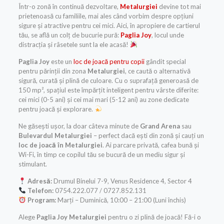
Într-o zonă în continuă dezvoltare,
Metalurgiei
devine tot mai
prietenoasă cu familiile, mai ales când vorbim despre opțiuni
sigure și atractive pentru cei mici. Aici, în apropiere de cartierul
tău, se află un colț de bucurie pură:
Paglia Joy
, locul unde
distracția și râsetele sunt la ele acasă!
Paglia Joy
este un
loc de joacă pentru copii
gândit special
pentru părinții din zona
Metalurgiei
, ce caută o alternativă
sigură, curată și plină de culoare. Cu o suprafață generoasă de
150 mp², spațiul este împărțit inteligent pentru vârste diferite:
cei mici (0-5 ani) și cei mai mari (5-12 ani) au zone dedicate
pentru joacă și explorare.
Ne găsești ușor, la doar câteva minute de
Grand Arena
sau
Bulevardul Metalurgiei
– perfect dacă ești din zonă și cauți un
loc de joacă în Metalurgiei
. Ai parcare privată, cafea bună și
Wi-Fi, în timp ce copilul tău se bucură de un mediu sigur și
stimulant.
Adresă:
Drumul Binelui 7-9, Venus Residence 4, Sector 4
Telefon:
0754.222.077 / 0727.852.131
Program:
Marți – Duminică, 10:00 – 21:00 (Luni închis)
Alege
Paglia Joy Metalurgiei
pentru o zi plină de joacă! Fă-i o