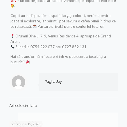
Joy
– un loc de joacă care aduce zâmbete pe chipurile celor mici!
Copiii au la dispoziție un spațiu larg și colorat, perfect pentru
joacă și explorare, iar părinții pot savura o cafea bună în timp ce
se relaxează.
Parcare privată pentru confortul tuturor.
Drumul Binelui 7-9, Venus Residence 4, aproape de Grand
Arena
Sunați la 0754.222.077 sau 0727.852.131
Hai să transformăm fiecare zi într-o petrecere a jocului și a
bucuriei!
Paglia Joy
Articole similare
octombrie 15, 2025