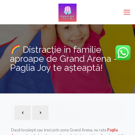
Distracție în familie
aproape de Grand Arena –
Paglia Joy te așteaptă!
Dacă locuiești sau treci prin zona Grand Arena, nu rata
Paglia