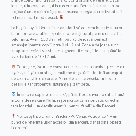
prinde contur într-un spațiu sigur, cald și plin de veselie. Dacă
locuiești în zonă sau ești în trecere prin Berceni, ai acum un loc
de joacă unde cei mici își pot consuma energia și creativitatea în
cel mai plăcut mod posibil.
La Paglia Joy, în Berceni, ne-am dorit să aducem bucurie tuturor
familiilor care caută un spațiu modern și curat pentru distracția
celor mici. Avem 150 de metri pătrați de joacă, perfect
amenajați pentru copiii între 0 și 12 ani. Zonele de joacă sunt
adaptate fiecărei vârste, de la ghemuții curioși de 1 an, până la
aventurierii de 10-12 ani.
Tobogane, jocuri de construcție, trasee interactive, perete cu
oglinzi, mingi colorate și o mulțime de jucării – toate îi așteaptă
pe cei mici să le exploreze. Atmosfera este veselă, iar fiecare
detaliu e gândit pentru siguranță și zâmbete.
În timp ce copiii se distrează, părinții pot savura o cafea bună
în zona de relaxare. Nu lipsește nici parcarea privată, direct în
fața locației – un detaliu esențial pentru familiile din Berceni.
Ne găsești pe Drumul Binelui 7-9, Venus Residence 4 – un
punct de referință ușor accesibil din Berceni, dar și din Popesti
Leordeni.