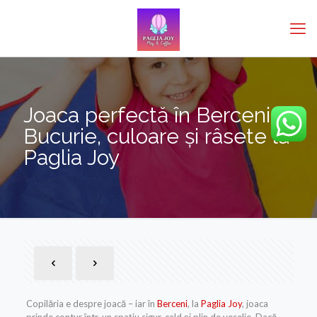
Joaca perfectă în Berceni –
Bucurie, culoare și râsete la
Paglia Joy
Copilăria e despre joacă – iar în
Berceni
, la
Paglia Joy
, joaca