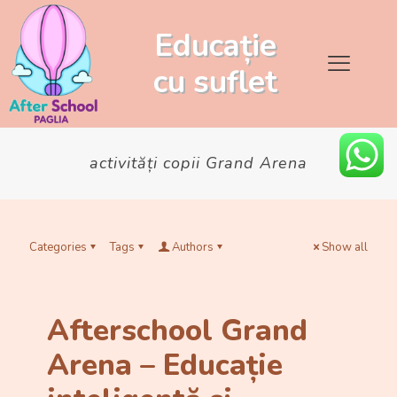
Educație
cu
suflet
activități copii Grand Arena
Categories
Tags
Authors
Show all
Afterschool Grand
Arena – Educație