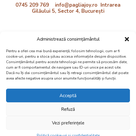
0745 209 769 info@pagliajoy.ro Intrarea
Gilăului 5, Sector 4, București
Program:
Administrează consimțământul
Luni - Vineri | 11:30 - 18:30
Preluare de la școală inclusă!
Pentru a oferi cea mai bună experiență, folosim tehnologii, cum ar fi
cookie-uri, pentru a stoca și/sau accesa informațiile despre dispozitive.
Politica cookie si confidentialtate
Consimțământul pentru aceste tehnologii ne permite să procesăm date,
cum ar fi comportamentul de navigare sau ID-uri unice pe acest site.
Dacă nu îți dai consimțământul sau îți retragi consimțământul dat poate
avea afecte negative asupra unor anumite funcționalități și funcții.
Acceptă
Web Design:
Dezibel Media
© 2025 After School PAGLIA |
Refuză
Educație cu suflet
Vezi preferințele
Politică cookie-uri si confidentialitate