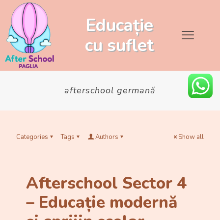
Educație
cu
suflet
afterschool germană
Categories
Tags
Authors
Show all
Afterschool Sector 4
– Educație modernă