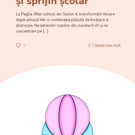
și sprijin școlar
La Paglia After‑school din Sector 4, transformăm fiecare
după‑amiază într-o combinație plăcută de învățare și
distracție. Ne adresăm copiilor din clasele 0–IV și ne
concentrăm pe
[…]
0
Citeste mai mult