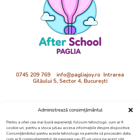
0745 209 769 info@pagliajoy.ro Intrarea
Gilăului 5, Sector 4, București
Program:
Administrează consimțământul
Luni - Vineri | 11:30 - 18:30
Preluare de la școală inclusă!
Pentru a oferi cea mai bună experiență, folosim tehnologii, cum ar fi
cookie-uri, pentru a stoca și/sau accesa informațiile despre dispozitive.
Politica cookie si confidentialtate
Consimțământul pentru aceste tehnologii ne permite să procesăm date,
cum ar fi comportamentul de navigare sau ID-uri unice pe acest site.