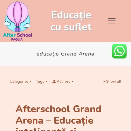
Educație
cu
suflet
educație Grand Arena
Categories
Tags
Authors
Show all
Afterschool Grand
Arena – Educație