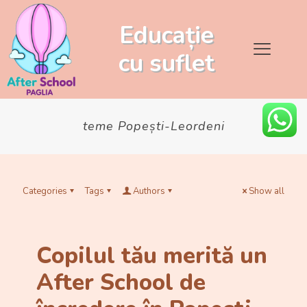
Educație
cu
suflet
teme Popești-Leordeni
Categories
Tags
Authors
Show all
Copilul tău merită un
After School de