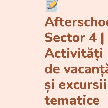
Afterscho
Sector 4 |
Activități
de vacanț
și excursii
tematice