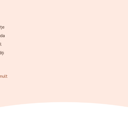
nțe
ada
l
ăți
mult