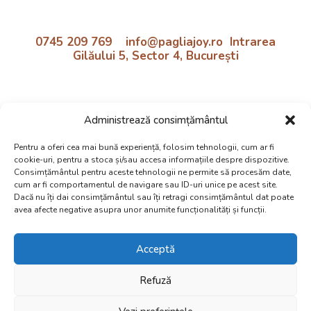
0745 209 769 info@pagliajoy.ro Intrarea
Gilăului 5, Sector 4, București
Program:
Administrează consimțământul
Luni - Vineri | 11:30 - 18:30
Preluare de la școală inclusă!
Pentru a oferi cea mai bună experiență, folosim tehnologii, cum ar fi
cookie-uri, pentru a stoca și/sau accesa informațiile despre dispozitive.
Politica cookie si confidentialtate
Consimțământul pentru aceste tehnologii ne permite să procesăm date,
cum ar fi comportamentul de navigare sau ID-uri unice pe acest site.
Dacă nu îți dai consimțământul sau îți retragi consimțământul dat poate
avea afecte negative asupra unor anumite funcționalități și funcții.
Acceptă
Web Design:
Dezibel Media
© 2025 After School PAGLIA |
Refuză
Educație cu suflet