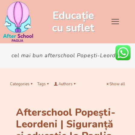
Educație
cu
suflet
cel mai bun afterschool Popești-Leordeni
Categories
Tags
Authors
Show all
Afterschool Popești-
Leordeni | Siguranță