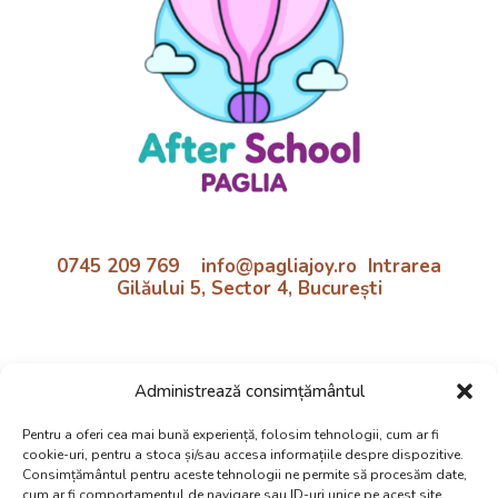
0745 209 769 info@pagliajoy.ro Intrarea
Gilăului 5, Sector 4, București
Program:
Administrează consimțământul
Luni - Vineri | 11:30 - 18:30
Preluare de la școală inclusă!
Pentru a oferi cea mai bună experiență, folosim tehnologii, cum ar fi
cookie-uri, pentru a stoca și/sau accesa informațiile despre dispozitive.
Politica cookie si confidentialtate
Consimțământul pentru aceste tehnologii ne permite să procesăm date,
cum ar fi comportamentul de navigare sau ID-uri unice pe acest site.