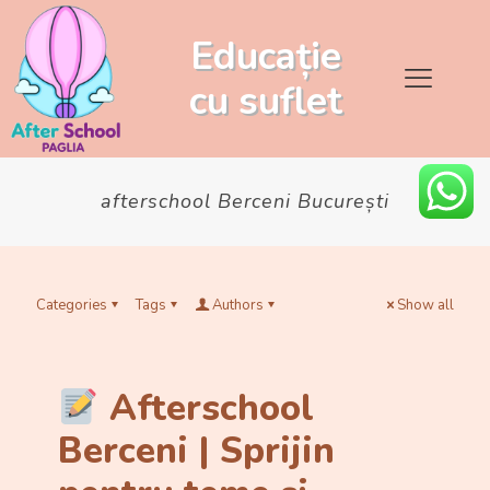
Educație
cu
suflet
afterschool Berceni București
Categories
Tags
Authors
Show all
Afterschool
Berceni | Sprijin