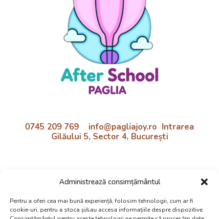
0745 209 769 info@pagliajoy.ro Intrarea
Gilăului 5, Sector 4, București
Program:
Administrează consimțământul
Luni - Vineri | 11:30 - 18:30
Preluare de la școală inclusă!
Pentru a oferi cea mai bună experiență, folosim tehnologii, cum ar fi
cookie-uri, pentru a stoca și/sau accesa informațiile despre dispozitive.
Politica cookie si confidentialtate
Consimțământul pentru aceste tehnologii ne permite să procesăm date,