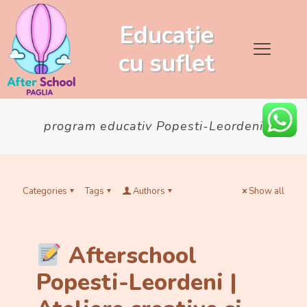
Educație
cu
suflet
program educativ Popesti-Leordeni
Categories
Tags
Authors
Show all
Afterschool
Popesti-Leordeni |