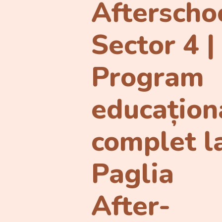
Afterscho
Sector 4 |
Program
educațion
complet l
Paglia
After-