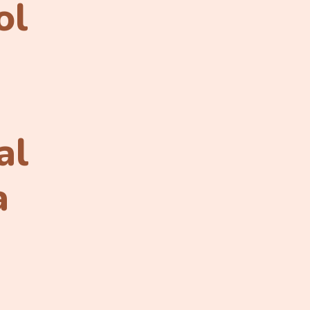
ol
al
a